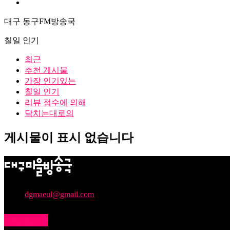
지범마을
대구 동구FM방송국
칠일 인기
최근
추천 게시물
가장 인기있는
칠일 인기
리뷰 점수에 의해
닥치는대로의
게시물이 표시 없습니다
주민의 소리를 모아, 지역문제를 해결하며 누구나 콘텐츠를 제
문의:
dgmaeul@gmail.com
인기 기사