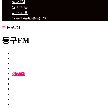
성서FM
월배마을
지범마을
대구마을방송국은?
홈
동구FM
동구FM
다사로운
달방라방
달서강창
달성토성
동구FM
미분류
성서FM
아빠놀이학교
앞산마을
월배마을
즐겨보라