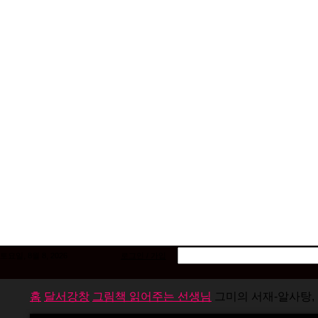
토요일, 8월 8, 2026
로그인 / 가입
홈
달서강창
그림책 읽어주는 선생님
그미의 서재-알사탕,
대