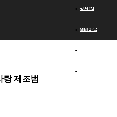
성서FM
월배마을
지범마을
대구마을방송국은?
알사탕 제조법