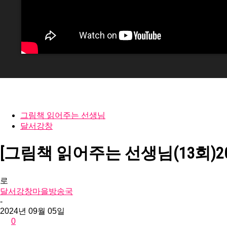
국
그림책 읽어주는 선생님
달서강창
[그림책 읽어주는 선생님(13회)2
로
달서강창마을방송국
-
2024년 09월 05일
0