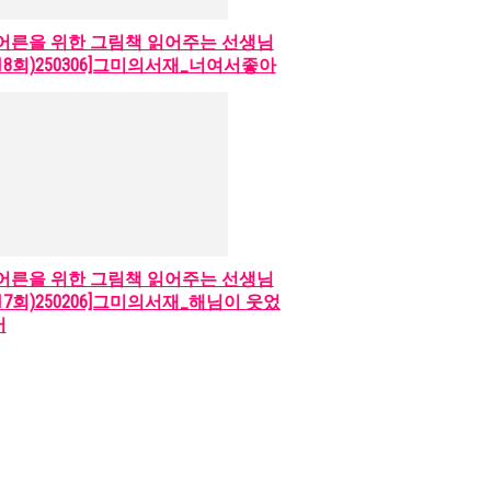
[어른을 위한 그림책 읽어주는 선생님
(18회)250306]그미의서재_너여서좋아
[어른을 위한 그림책 읽어주는 선생님
(17회)250206]그미의서재_해님이 웃었
어