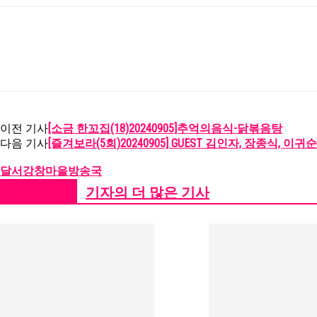
[소금 한꼬집(18)20240905]추억의음식-닭볶음탕
이전 기사
[즐겨보라(5회)20240905] GUEST 김인자, 장종식, 이귀순
다음 기사
달서강창마을방송국
관련 기사
기자의 더 많은 기사