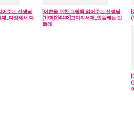
 읽어주는 선생님
[어른을 위한 그림책 읽어주는 선생님
미의서재_다정해서 다
(19회)250403]그미의서재_민들레는 민
들레