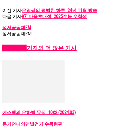
은영씨의 평범한 하루_24년 11월 방송
이전 기사
97_마을초대석_2025수능 수험생
다음 기사
성서공동체FM
성서공동체FM
관련 기사
기자의 더 많은 기사
에스텔의 은하별 뮤직_10화 (2024.03)
몽키언니의맨발걷기’수목원편’