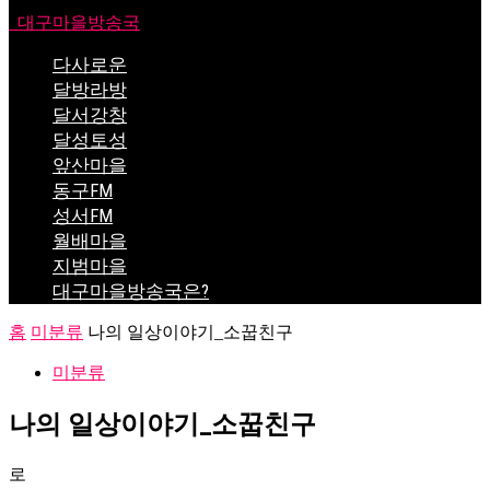
대구마을방송국
다사로운
달방라방
달서강창
달성토성
앞산마을
동구FM
성서FM
월배마을
지범마을
대구마을방송국은?
홈
미분류
나의 일상이야기_소꿉친구
미분류
나의 일상이야기_소꿉친구
로