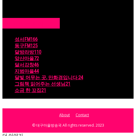
인기있는 카테고리
성서FM
166
동구FM
125
달방라방
110
앞산마을
72
달서강창
46
지범마을
44
달빛 머무는 곳, 만화경입니다.
24
그림책 읽어주는 선생님
21
소금 한 꼬집
21
About
Contact
© 대구마을방송국 All rights reserved. 2023
더 이야기