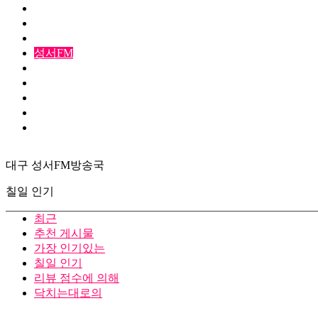
달성토성
동구FM
미분류
성서FM
아빠놀이학교
앞산마을
월배마을
즐겨보라
지범마을
대구 성서FM방송국
칠일 인기
최근
추천 게시물
가장 인기있는
칠일 인기
리뷰 점수에 의해
닥치는대로의