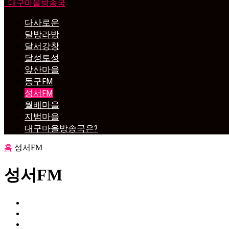
대구마을방송국
다사로운
달방라방
달서강창
달성토성
앞산마을
동구FM
성서FM
월배마을
지범마을
대구마을방송국은?
홈
성서FM
성서FM
다사로운
달방라방
달서강창