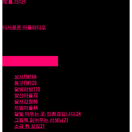
제’를 가다!!
2023년 09월 18일
다사로운 마을라디오
2024년 01월 03일
인기있는 카테고리
성서FM
166
동구FM
125
달방라방
110
앞산마을
72
달서강창
46
지범마을
44
달빛 머무는 곳, 만화경입니다.
24
그림책 읽어주는 선생님
21
소금 한 꼬집
21