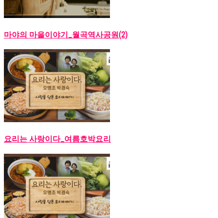
마야의 마을이야기_월곡역사공원(2)
요리는 사랑이다_여름호박요리