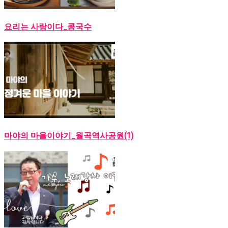
요리는 사랑이다_콩국수
마야의 마을이야기_월곡역사공원(1)