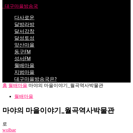
대구마을방송국
다사로운
달방라방
달서강창
달성토성
앞산마을
동구FM
성서FM
월배마을
지범마을
대구마을방송국은?
홈
월배마을
마야의 마을이야기_월곡역사박물관
월배마을
마야의 마을이야기_월곡역사박물관
로
wolbae