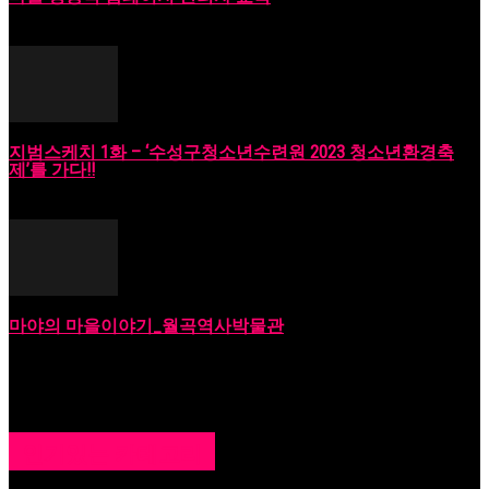
2023년 06월 18일
지범스케치 1화 – ‘수성구청소년수련원 2023 청소년환경축
제’를 가다!!
2023년 09월 18일
마야의 마을이야기_월곡역사박물관
2023년 10월 11일
인기있는 카테고리