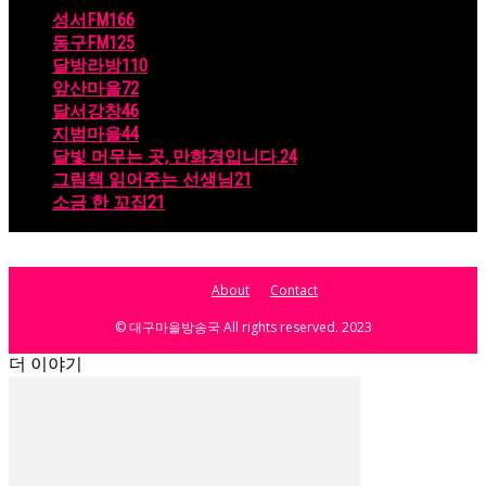
성서FM
166
동구FM
125
달방라방
110
앞산마을
72
달서강창
46
지범마을
44
달빛 머무는 곳, 만화경입니다.
24
그림책 읽어주는 선생님
21
소금 한 꼬집
21
About
Contact
© 대구마을방송국 All rights reserved. 2023
더 이야기