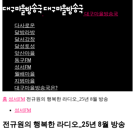
대구마을방송국
다사로운
달방라방
달서강창
달성토성
앞산마을
동구FM
성서FM
월배마을
지범마을
대구마을방송국은?
홈
성서FM
전규원의 행복한 라디오_25년 8월 방송
성서FM
전규원의 행복한 라디오_25년 8월 방송