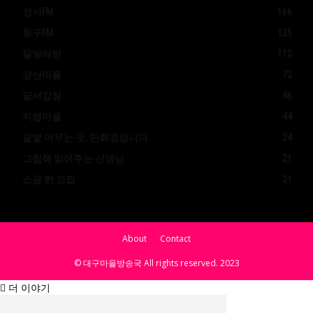
성서FM
166
동구FM
125
달방라방
110
앞산마을
72
달서강창
46
지범마을
44
달빛 머무는 곳, 만화경입니다.
24
그림책 읽어주는 선생님
21
소금 한 꼬집
21
About
Contact
© 대구마을방송국 All rights reserved. 2023
더 이야기