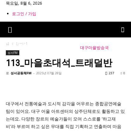
목요일, 8월 6, 2026
로그인 / 가입
홈
성서FM
대구마을방송국
성서FM
113_마을초대석_트래덜반
로
성서공동체FM
-
2025년 07월 28일
237
0
대구에서 전통예술과 도시적 감각을 어우르는 종합공연예술
팀이 있어요. 대구 어울 아트센터의 상주단체로도 활동하고 있
는데요. 다양한 장르의 예술가들이 모여 스스로를 ‘하고재
비’라 부르며 하고 싶은 무대를 직접 기획하고 연출하며 마음